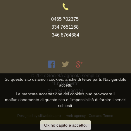
0465 702375
334 7651168
346 8764684
© 2017 Società agricola semplice
Su questo sito usiamo i cookies, anche di terze parti. Navigandolo
"En Galavra"
accetti.
P.I. 02416490221
La mancata accettazione dei cookies può provocare il
malfunzionamento di questo sito e l'impossibilità di fornire i servizi
richiesti.
Designed by
sitiwebddapro.it - web agency - Comano Terme
.
Ok ho capito e accetto.